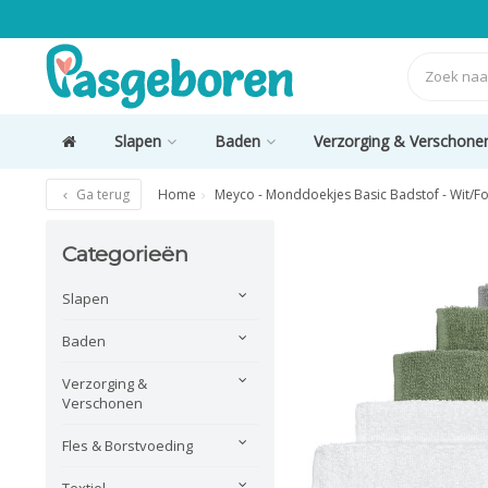
Slapen
Baden
Verzorging & Verschone
Ga terug
Home
Meyco - Monddoekjes Basic Badstof - Wit/For
Categorieën
Slapen
Baden
Verzorging &
Verschonen
Fles & Borstvoeding
Textiel