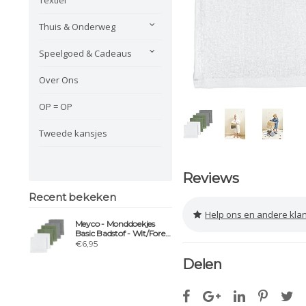
Thuis & Onderweg
Speelgoed & Cadeaus
Over Ons
OP = OP
Tweede kansjes
Reviews
Recent bekeken
Help ons en andere klanten 
Meyco - Monddoekjes
Basic Badstof - Wit/Forest
Green/Grijs - 6 Stuks
€6,95
Delen