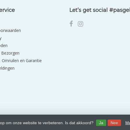
ervice
Let’s get social #pasg
oorwaarden
y
oden
 Bezorgen
 Omruilen en Garantie
eldingen
 op om onze website te verbeteren. Is dat akkoord?
Ja
Nee
Me