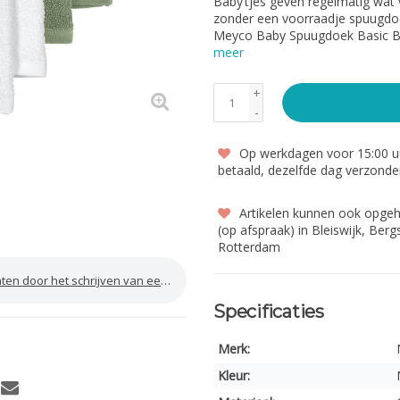
Baby’tjes geven regelmatig wat 
zonder een voorraadje spuugd
Meyco Baby Spuugdoek Basic Bads
meer
+
-
Op werkdagen voor 15:00 uu
betaald, dezelfde dag verzond
Artikelen kunnen ook opge
(op afspraak) in Bleiswijk, Ber
Rotterdam
door het schrijven van een review
Specificaties
Merk:
Kleur: