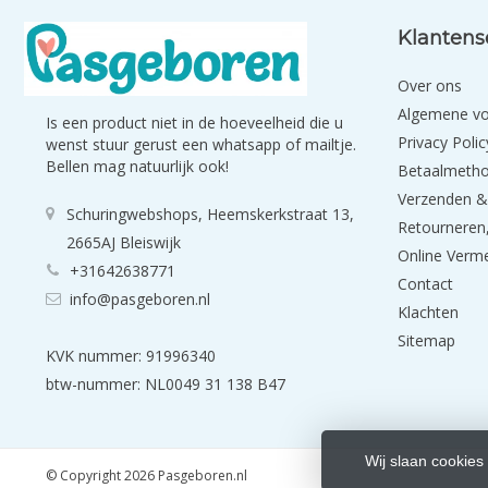
Klantens
Over ons
Algemene v
Is een product niet in de hoeveelheid die u
Privacy Polic
wenst stuur gerust een whatsapp of mailtje.
Bellen mag natuurlijk ook!
Betaalmeth
Verzenden &
Schuringwebshops, Heemskerkstraat 13,
Retourneren,
2665AJ Bleiswijk
Online Verm
+31642638771
Contact
info@pasgeboren.nl
Klachten
Sitemap
KVK nummer: 91996340
btw-nummer: NL0049 31 138 B47
Wij slaan cookies
© Copyright 2026 Pasgeboren.nl