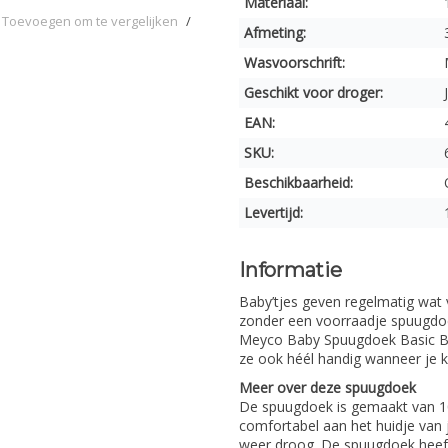
Materiaal:
Toevoegen om te vergelijken
/
Afmeting:
Wasvoorschrift:
Geschikt voor droger:
EAN:
SKU:
Beschikbaarheid:
Levertijd:
Informatie
Baby’tjes geven regelmatig wat 
zonder een voorraadje spuugd
Meyco Baby Spuugdoek Basic Badst
ze ook héél handig wanneer je kle
Meer over deze spuugdoek
De spuugdoek is gemaakt van 100
comfortabel aan het huidje van 
weer droog. De spuugdoek heef