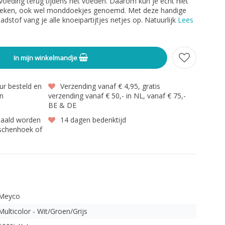
voeding terug tijdens het voeden. Daarom kun je echt niet
oeken, ook wel monddoekjes genoemd. Met deze handige
tof vang je alle knoeipartijtjes netjes op. Natuurlijk
Lees
In mijn winkelmandje
r besteld en
Verzending vanaf € 4,95, gratis
en
verzending vanaf € 50,- in NL, vanaf € 75,-
BE & DE
haald worden
14 dagen bedenktijd
gschenhoek of
Meyco
Multicolor - Wit/Groen/Grijs