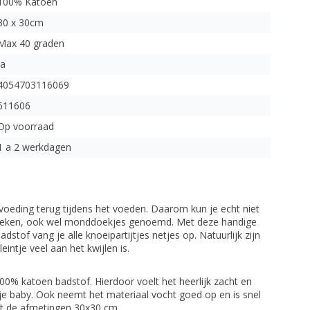
100% Katoen
30 x 30cm
Max 40 graden
Ja
4054703116069
611606
Op voorraad
1 a 2 werkdagen
voeding terug tijdens het voeden. Daarom kun je echt niet
oeken, ook wel monddoekjes genoemd. Met deze handige
of vang je alle knoeipartijtjes netjes op. Natuurlijk zijn
intje veel aan het kwijlen is.
% katoen badstof. Hierdoor voelt het heerlijk zacht en
je baby. Ook neemt het materiaal vocht goed op en is snel
t de afmetingen 30x30 cm.