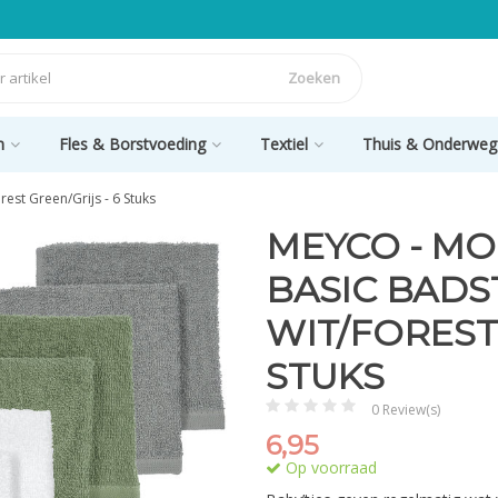
Zoeken
n
Fles & Borstvoeding
Textiel
Thuis & Onderweg
est Green/Grijs - 6 Stuks
MEYCO - M
BASIC BADS
WIT/FOREST 
STUKS
0 Review(s)
6,95
Op voorraad