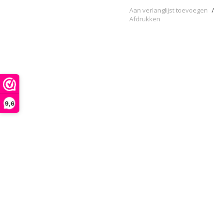
Aan verlanglijst toevoegen
/
Afdrukken
9,6