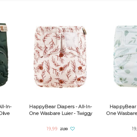
l-In-
HappyBear Diapers - All-In-
HappyBear D
Olive
One Wasbare Luier - Twiggy
One Wasbare 
19,99
19
21,99