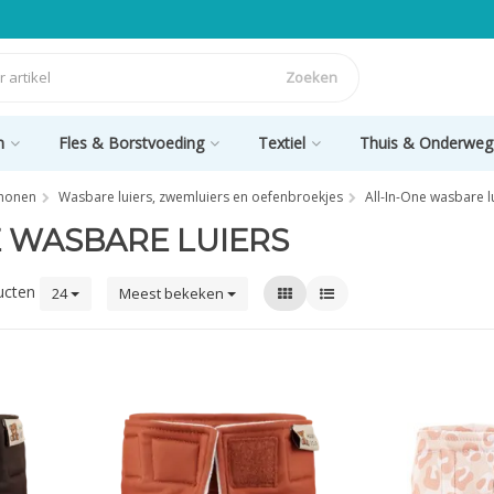
Zoeken
n
Fles & Borstvoeding
Textiel
Thuis & Onderweg
chonen
Wasbare luiers, zwemluiers en oefenbroekjes
All-In-One wasbare l
E WASBARE LUIERS
ucten
24
Meest bekeken