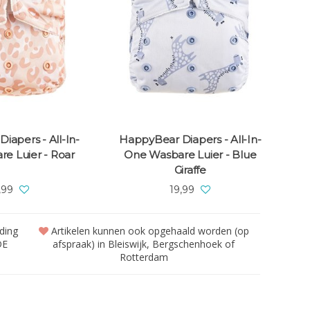
iapers - All-In-
HappyBear Diapers - All-In-
e Luier - Roar
One Wasbare Luier - Blue
Giraffe
,99
19,99
nding
Artikelen kunnen ook opgehaald worden (op
DE
afspraak) in Bleiswijk, Bergschenhoek of
Rotterdam