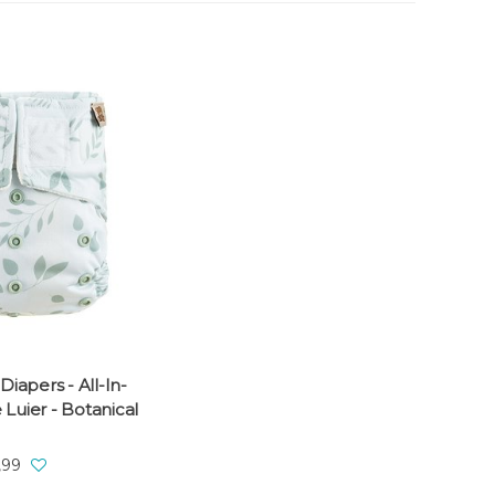
iapers - All-In-
Luier - Botanical
,99