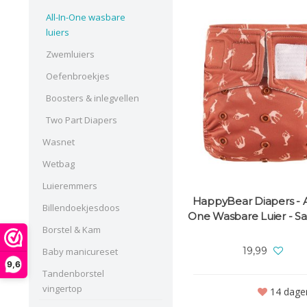
All-In-One wasbare
luiers
Zwemluiers
Oefenbroekjes
Boosters & inlegvellen
Two Part Diapers
Wasnet
Wetbag
Luieremmers
HappyBear Diapers - Al
Billendoekjesdoos
One Wasbare Luier - S
Borstel & Kam
19,99
Baby manicureset
9,6
Tandenborstel
vingertop
14 dagen