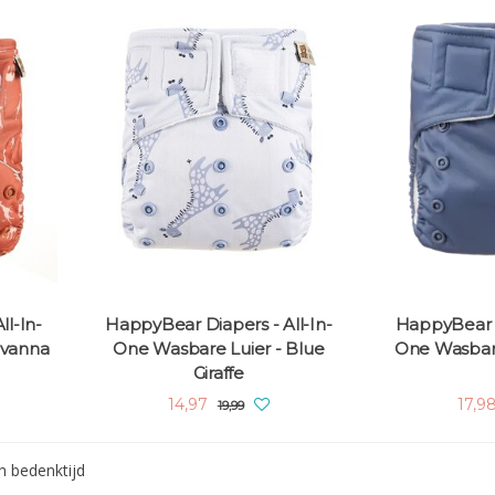
l-In-
HappyBear Diapers - All-In-
HappyBear D
avanna
One Wasbare Luier - Blue
One Wasbare
Giraffe
14,97
17,9
19,99
 bedenktijd