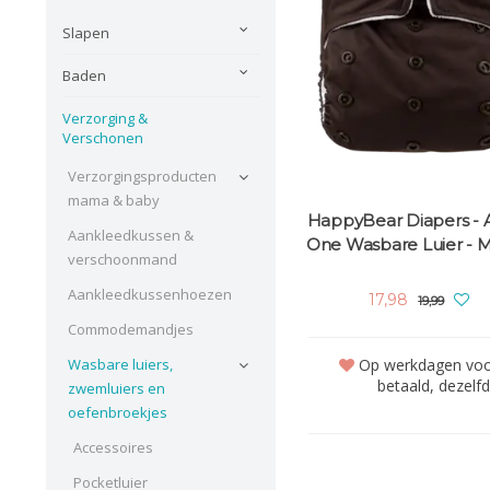
Slapen
Baden
Verzorging &
Verschonen
Verzorgingsproducten
mama & baby
HappyBear Diapers - Al
Aankleedkussen &
One Wasbare Luier - 
verschoonmand
Aankleedkussenhoezen
17,98
19,99
Commodemandjes
Op werkdagen voor
Wasbare luiers,
betaald, dezelf
zwemluiers en
oefenbroekjes
Accessoires
Pocketluier