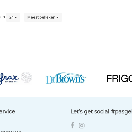
ten
24
Meest bekeken
ervice
Let’s get social #pasg