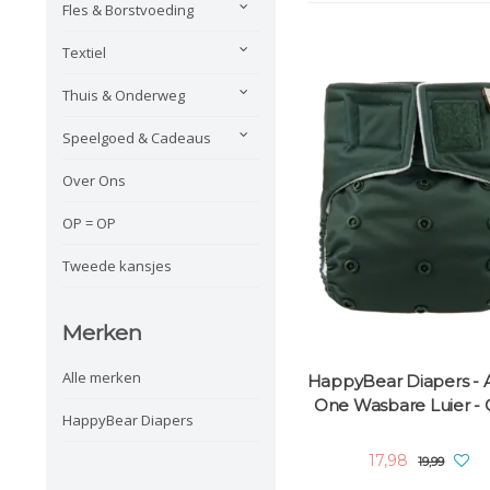
Fles & Borstvoeding
Textiel
Thuis & Onderweg
Speelgoed & Cadeaus
Over Ons
OP = OP
Tweede kansjes
Merken
Alle merken
HappyBear Diapers - Al
One Wasbare Luier - 
HappyBear Diapers
17,98
19,99