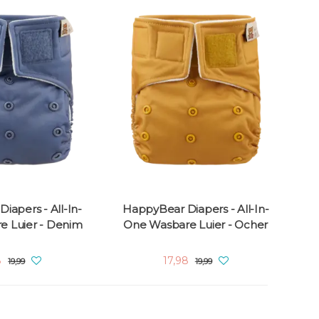
iapers - All-In-
HappyBear Diapers - All-In-
 Luier - Denim
One Wasbare Luier - Ocher
8
17,98
19,99
19,99