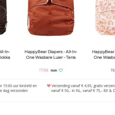
l-In-
HappyBear Diapers - All-In-
HappyBear D
Mokka
One Wasbare Luier - Terra
One Wasbar
17,98
19
19,99
 15:00 uur besteld en
Verzending vanaf € 4,95, gratis verze
de dag verzonden
vanaf € 50,- in NL, vanaf € 75,- BE & 