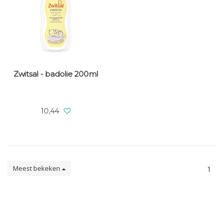
Zwitsal - badolie 200ml
10,44
Meest bekeken
1