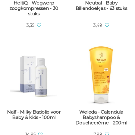
HeltiQ - Wegwerp
Neutral - Baby
zoogkompressen - 30
Billendoekjes - 63 stuks
stuks
3,35
3,49
Naïf - Milky Badolie voor
Weleda - Calendula
Baby & Kids - 100ml
Babyshampoo &
Douchecrème - 200ml
14,95
7,99