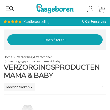
0
0
Klantbeoordeling
Klantenservice
Open filters
Home
Verzorging & Verschonen
Verzorgingsproducten mama & baby
VERZORGINGSPRODUCTEN
MAMA & BABY
Meest bekeken
1