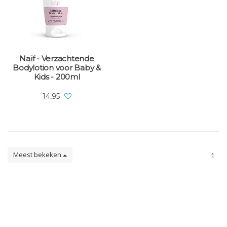
Naïf - Verzachtende
Bodylotion voor Baby &
Kids - 200ml
14,95
Meest bekeken
1