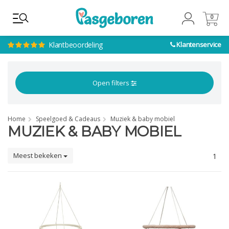
0
0
Klantbeoordeling
Klantenservice
Open filters
Home
Speelgoed & Cadeaus
Muziek & baby mobiel
MUZIEK & BABY MOBIEL
Meest bekeken
1