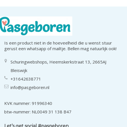
Is een product niet in de hoeveelheid die u wenst stuur
gerust een whatsapp of mailtje. Bellen mag natuurlijk ook!
Schuringwebshops, Heemskerkstraat 13, 2665AJ
Bleiswijk
+31642638771
info@pasgeboren.nl
KVK nummer: 91996340
btw-nummer: NL0049 31 138 B47
Let’s get social #pasgeboren