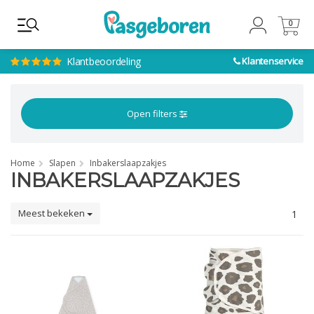
0
0
Klantbeoordeling
Klantenservice
Open filters
Home
Slapen
Inbakerslaapzakjes
INBAKERSLAAPZAKJES
Meest bekeken
1