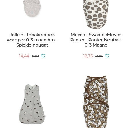
Jollein - Inbakerdoek
Meyco - SwaddleMeyco
wrapper 0-3 maanden -
Panter - Panter Neutral -
Spickle nougat
0-3 Maand
14,44
12,75
16,99
14,95