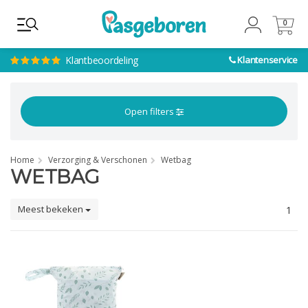
0
0
Klantbeoordeling
Klantenservice
Open filters
Home
Verzorging & Verschonen
Wetbag
WETBAG
Meest bekeken
1