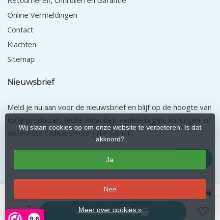
Retourneren, Omruilen en Garantie
Online Vermeldingen
Contact
Klachten
Sitemap
Nieuwsbrief
Meld je nu aan voor de nieuwsbrief en blijf op de hoogte van
toffe producten, leuke winacties, aanbiedingen, kortingen en
Wij slaan cookies op om onze website te verbeteren. Is dat
de leukste cadeaus voor jullie samen.
akkoord?
Abonneer
Ja
Nee
+
Meer over cookies »
In mijn winkelmandje
© Copyright 2026 Pasgeboren.nl
-
9,6