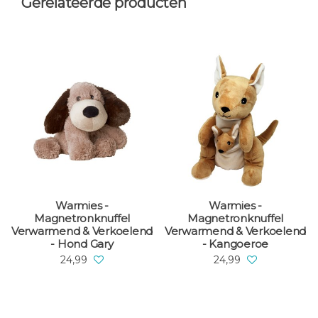
Gerelateerde producten
Warmies -
Warmies -
Magnetronknuffel
Magnetronknuffel
erwarmend & Verkoelend
Verwarmend & Verkoelend
Ver
- Hond Gary
- Kangoeroe
24,99
24,99