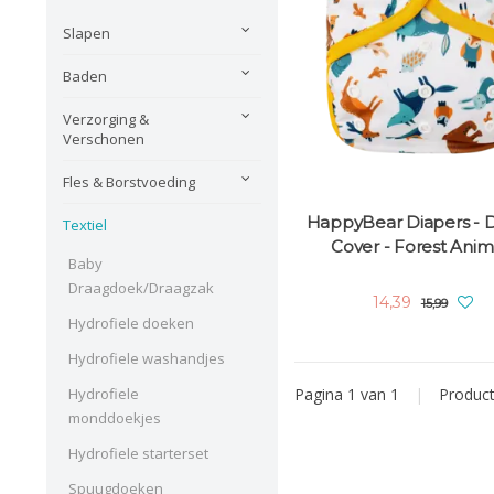
Slapen
Baden
Verzorging &
Verschonen
Fles & Borstvoeding
HappyBear Diapers - 
Textiel
Cover - Forest Anim
Baby
Draagdoek/Draagzak
14,39
15,99
Hydrofiele doeken
Hydrofiele washandjes
Pagina 1 van 1
|
Produc
Hydrofiele
monddoekjes
Hydrofiele starterset
Spuugdoeken