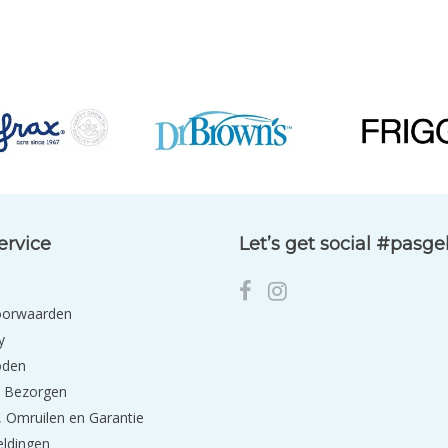
ervice
Let’s get social #pasg
oorwaarden
y
oden
 Bezorgen
 Omruilen en Garantie
eldingen