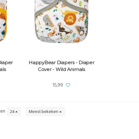
Diaper
HappyBear Diapers - Diaper
als
Cover - Wild Animals
15,99
ten
24
Meest bekeken