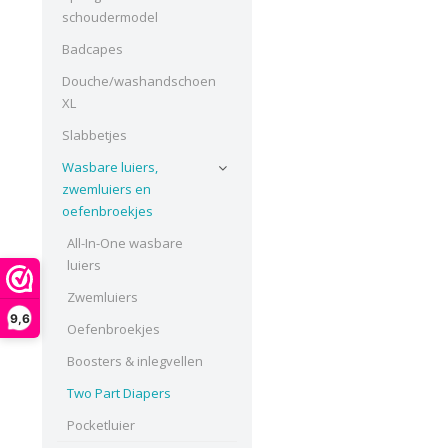
schoudermodel
Badcapes
Douche/washandschoen
XL
Slabbetjes
Wasbare luiers,
zwemluiers en
oefenbroekjes
All-In-One wasbare
luiers
Zwemluiers
9,6
Oefenbroekjes
Boosters & inlegvellen
Two Part Diapers
Pocketluier