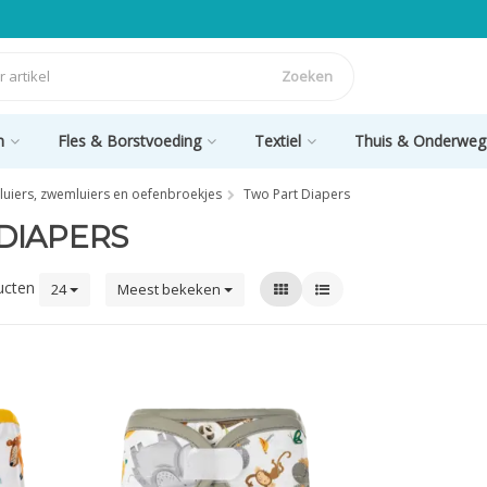
Zoeken
n
Fles & Borstvoeding
Textiel
Thuis & Onderweg
uiers, zwemluiers en oefenbroekjes
Two Part Diapers
DIAPERS
ucten
24
Meest bekeken