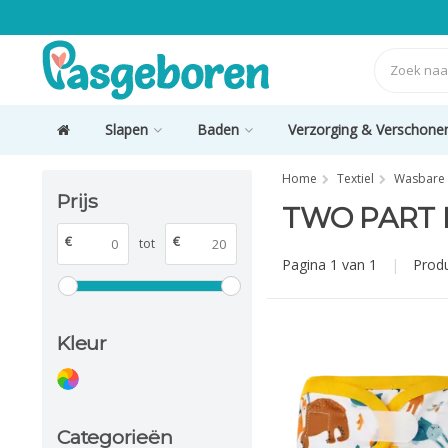
Slapen
Baden
Verzorging & Verschone
Home
Textiel
Wasbare l
Prijs
TWO PART 
€
€
tot
Pagina 1 van 1
|
Prod
Kleur
Categorieën