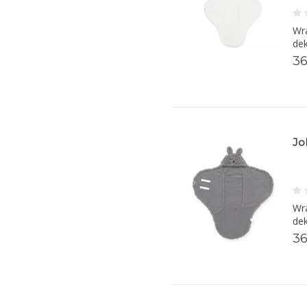
Wra
dek
36
Jo
Wra
dek
36