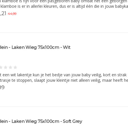
 klamboe is fijn voor een pasgeboren baby omdat het een geborgen g
klamboe is er in allerlei kleuren, dus er is altijd één die in jouw ba
,21
44,99
llein - Laken Wieg 75x100cm - Wit
 een wit lakentje kun je het bedje van jouw baby veilig, kort en stra
rasje te stoppen, slaapt jouw kleintje niet alleen veilig, maar heeft 
99
llein - Laken Wieg 75x100cm - Soft Grey