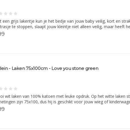
 een grijs lakentje kun je het bedje van jouw baby veilig, kort en st
rasje te stoppen, slaapt jouw kleintje niet alleen veilig, maar heeft 
99
llein - Laken 75x100cm - Love you stone green
i wit laken van 100% katoen met leuke opdruk. Op het witte laken st
etingen zijn 75x100, dus hij is geschikt voor jouw wieg of kinderwagen.
99