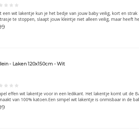
 een wit lakentje kun je het bedje van jouw baby veilig, kort en stra
rasje te stoppen, slaapt jouw kleintje niet alleen veilig, maar heeft 
99
llein - Laken 120x150cm - Wit
pel effen wit lakentje voor in een ledikant. Het lakentje komt uit de B
aakt van 100% katoen.Een simpel wit lakentje is onmisbaar in de ba
99