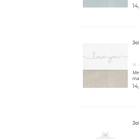
14
Jo
Met
mat
14
Jo