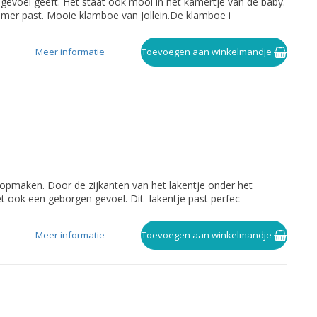
evoel geeft. Het staat ook mooi in het kamertje van de baby.
bykamer past. Mooie klamboe van Jollein.De klamboe i
Meer informatie
Toevoegen aan winkelmandje
k opmaken. Door de zijkanten van het lakentje onder het
het ook een geborgen gevoel. Dit lakentje past perfec
Meer informatie
Toevoegen aan winkelmandje