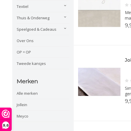
Textiel
Met
mat
Thuis & Onderweg
9,
Speelgoed & Cadeaus
Over Ons
OP = OP
Jo
Tweede kansjes
Merken
Sim
Alle merken
gem
9,
Jollein
Meyco
9,6