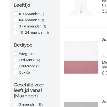
Een
Leeftijd
De 
36
0-3 Maanden
(6)
0-6 Maanden
(1)
3 - 6 maanden
(3)
18 -24 maanden
(1)
Jo
Bedtype
Wieg
(117)
Ledikant
(107)
Met
Peuterbed
(3)
mat
Box
(2)
6,
Geschikt voor
leeftijd vanaf
(Maanden)
Jo
3 maanden
(13)