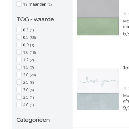
18 maanden
(2)
TOG - waarde
Met
mat
0.3
(1)
6,
0.5
(38)
0,9
(1)
1.0
(18)
1.2
(2)
1.5
(7)
Jo
2.0
(20)
2.5
(3)
3.0
(6)
Moo
3.5
(1)
afm
4.0
(1)
9,
Categorieën