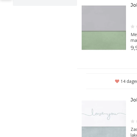
Jo
Met
mat
9,
14 dagen
Jo
Zac
lak