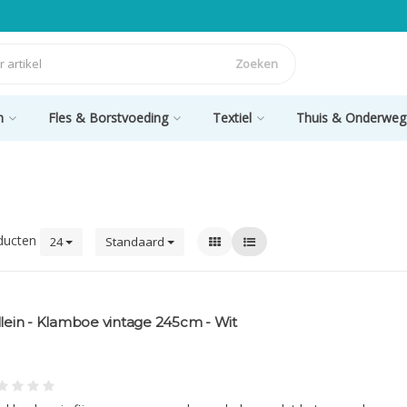
Zoeken
n
Fles & Borstvoeding
Textiel
Thuis & Onderweg
ducten
24
Standaard
llein - Klamboe vintage 245cm - Wit