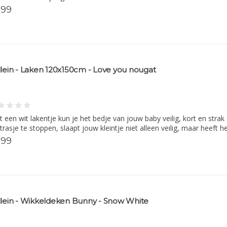
,99
llein - Laken 120x150cm - Love you nougat
 een wit lakentje kun je het bedje van jouw baby veilig, kort en stra
rasje te stoppen, slaapt jouw kleintje niet alleen veilig, maar heeft 
,99
llein - Wikkeldeken Bunny - Snow White