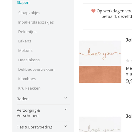
Slapen
Op werkdagen voor
Slaapzakjes
betaald, dezelf
Inbakerslaapzakjes
Dekentjes
Jo
Lakens
Moltons
Hoeslakens
Met
Dekbedovertrekken
mat
Klamboes
9,
Kruikzakken
Baden
Verzorging &
Verschonen
Jo
Fles & Borstvoeding