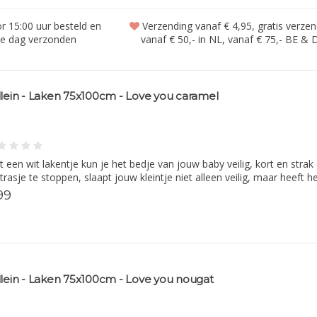
 15:00 uur besteld en
Verzending vanaf € 4,95, gratis verze
de dag verzonden
vanaf € 50,- in NL, vanaf € 75,- BE & 
llein - Laken 75x100cm - Love you caramel
 een wit lakentje kun je het bedje van jouw baby veilig, kort en stra
rasje te stoppen, slaapt jouw kleintje niet alleen veilig, maar heeft 
99
llein - Laken 75x100cm - Love you nougat