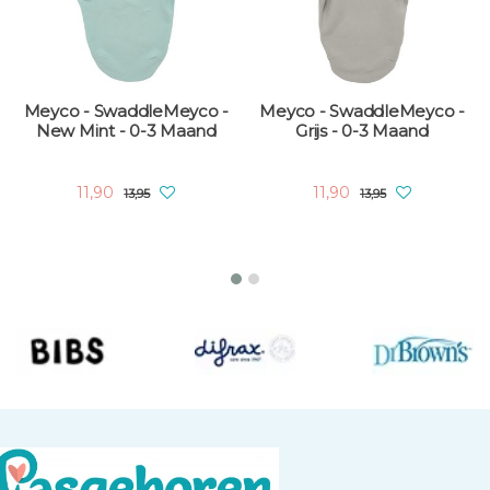
SwaddleMeyco -
Meyco - SwaddleMeyco -
Meyco - S
t - 0-3 Maand
Grijs - 0-3 Maand
Vintage
Chocolate 
90
11,90
12,70
13,95
13,95