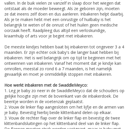
vallen. In de buik vielen ze vanzelf in slaap door het wiegen dat
ontstaat als de moeder beweegt. Als ze geboren zijn, moeten
ze dat ineens zelf doen en dus aanleren. Inbakeren helpt daarbij.
Als je te maken hebt met een onrustige of huilbaby is het
belangrijk te weten of de onrust of het huilen geen medische
oorzaak heeft. Raadpleeg dus altijd een verloskundige,
kraamhulp of arts voor je begint met inbakeren.
De meeste kindjes hebben baat bij inbakeren tot ongeveer 3 a 4
maanden. Er zijn echter ook baby's die langer baat hebben bij
inbakeren. Het is wel belangrijk om op tijd te beginnen met het
ontwennen van inbakeren. Vanaf het moment dat je kindje kan
omrollen, meestal zo rond 6 a 7 maanden, is het namelijk
gevaarlijk en moet je onmiddellijk stoppen met inbakeren.
Hoe werkt inbakeren met de SwaddleMeyco:
1. Leg je baby zo neer in de SwaddleMeyco dat de schouders op
gelijke hoogte zijn met de bovenkant van de inbakerdoek. De
beentje worden in de voetenzak geplaatst.
2. Vouw de linker flap aangesloten om het lijfje en de armen van
je baby. Bevestig hierbij beide klittenband delen op elkaar.
3. Vouw de rechter flap over de linker flap en bevestig de twee
klittenbandsluitingen op het klittenband deel van de linker flap.
De flappen moeten strak worden vastgezet, maar je baby met