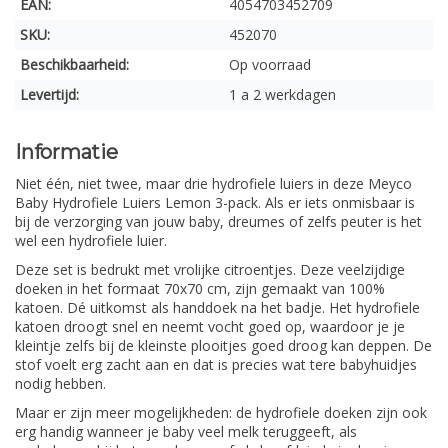
EAN:
4054703452709
SKU:
452070
Beschikbaarheid:
Op voorraad
Levertijd:
1 a 2 werkdagen
Informatie
Niet één, niet twee, maar drie hydrofiele luiers in deze Meyco
Baby Hydrofiele Luiers Lemon 3-pack. Als er iets onmisbaar is
bij de verzorging van jouw baby, dreumes of zelfs peuter is het
wel een hydrofiele luier.
Deze set is bedrukt met vrolijke citroentjes. Deze veelzijdige
doeken in het formaat 70x70 cm, zijn gemaakt van 100%
katoen. Dé uitkomst als handdoek na het badje. Het hydrofiele
katoen droogt snel en neemt vocht goed op, waardoor je je
kleintje zelfs bij de kleinste plooitjes goed droog kan deppen. De
stof voelt erg zacht aan en dat is precies wat tere babyhuidjes
nodig hebben.
Maar er zijn meer mogelijkheden: de hydrofiele doeken zijn ook
erg handig wanneer je baby veel melk teruggeeft, als