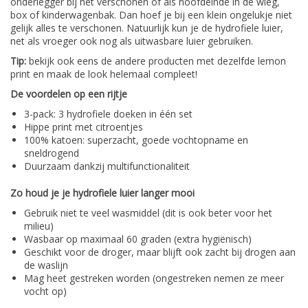
onderlegger bij het verschonen of als hoofdeinde in de wieg,
box of kinderwagenbak. Dan hoef je bij een klein ongelukje niet
gelijk alles te verschonen. Natuurlijk kun je de hydrofiele luier,
net als vroeger ook nog als uitwasbare luier gebruiken.
Tip:
bekijk ook eens de andere producten met dezelfde lemon
print en maak de look helemaal compleet!
De voordelen op een rijtje
3-pack: 3 hydrofiele doeken in één set
Hippe print met citroentjes
100% katoen: superzacht, goede vochtopname en
sneldrogend
Duurzaam dankzij multifunctionaliteit
Zo houd je je hydrofiele luier langer mooi
Gebruik niet te veel wasmiddel (dit is ook beter voor het
milieu)
Wasbaar op maximaal 60 graden (extra hygiënisch)
Geschikt voor de droger, maar blijft ook zacht bij drogen aan
de waslijn
Mag heet gestreken worden (ongestreken nemen ze meer
vocht op)