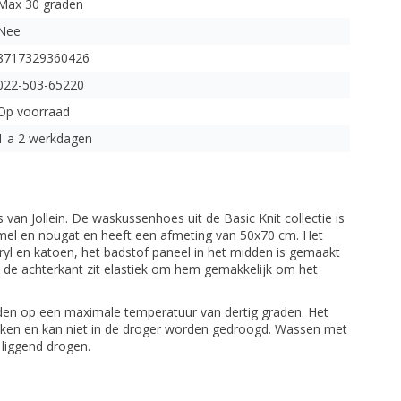
Max 30 graden
Nee
8717329360426
022-503-65220
Op voorraad
1 a 2 werkdagen
an Jollein. De waskussenhoes uit de Basic Knit collectie is
aramel en nougat en heeft een afmeting van 50x70 cm. Het
cryl en katoen, het badstof paneel in het midden is gemaakt
 de achterkant zit elastiek om hem gemakkelijk om het
en op een maximale temperatuur van dertig graden. Het
ken en kan niet in de droger worden gedroogd. Wassen met
 liggend drogen.