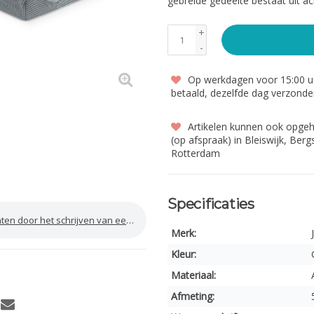
gebreide gedeelte bestaat uit ac
+
-
Op werkdagen voor 15:00 uu
betaald, dezelfde dag verzond
Artikelen kunnen ook opge
(op afspraak) in Bleiswijk, Ber
Rotterdam
Specificaties
door het schrijven van een review
Merk:
Kleur:
Materiaal:
Afmeting: