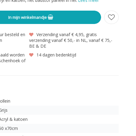
ryl en katoen, het badstof paneel in het
Lees meer
In mijn winkelmandje
r besteld en
Verzending vanaf € 4,95, gratis
en
verzending vanaf € 50,- in NL, vanaf € 75,-
BE & DE
haald worden
14 dagen bedenktijd
gschenhoek of
Jollein
Grijs
Acryl & katoen
50 x70cm