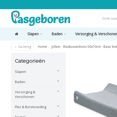
Slapen
Baden
Verzorging & Verschone
Ga terug
Home
Jollein - Waskussenhoes 50x70cm - Basic kni
Categorieën
Slapen
Baden
Verzorging &
Verschonen
Fles & Borstvoeding
Textiel