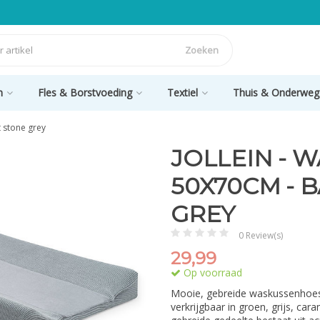
Zoeken
n
Fles & Borstvoeding
Textiel
Thuis & Onderweg
t stone grey
JOLLEIN - 
50X70CM - B
GREY
0 Review(s)
29,99
Op voorraad
Mooie, gebreide waskussenhoes v
verkrijgbaar in groen, grijs, c