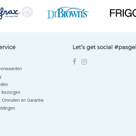
ervice
Let’s get social #pasg
oorwaarden
y
oden
 Bezorgen
 Omruilen en Garantie
eldingen