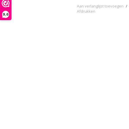
Aan verlanglijst toevoegen
/
Afdrukken
9,6