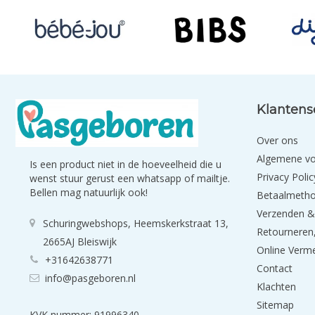
Klantens
Over ons
Algemene v
Is een product niet in de hoeveelheid die u
Privacy Polic
wenst stuur gerust een whatsapp of mailtje.
Bellen mag natuurlijk ook!
Betaalmeth
Verzenden &
Schuringwebshops, Heemskerkstraat 13,
Retourneren,
2665AJ Bleiswijk
Online Verm
+31642638771
Contact
info@pasgeboren.nl
Klachten
Sitemap
KVK nummer: 91996340