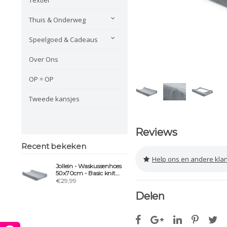
Thuis & Onderweg
Speelgoed & Cadeaus
Over Ons
OP = OP
Tweede kansjes
Reviews
Recent bekeken
Help ons en andere klanten 
Jollein - Waskussenhoes
50x70cm - Basic knit
stone grey
€29,99
Delen