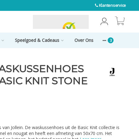
Klantenservice
0
Speelgoed & Cadeaus
Over Ons
WASKUSSENHOES
ASIC KNIT STONE
an Jollein. De waskussenhoes uit de Basic Knit collectie is
aramel en nougat en heeft een afmeting van 50x70 cm. Het