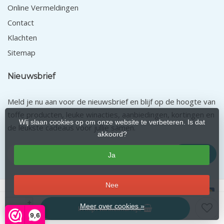
Online Vermeldingen
Contact
Klachten
Sitemap
Nieuwsbrief
Meld je nu aan voor de nieuwsbrief en blijf op de hoogte van
toffe producten, leuke winacties, aanbiedingen, kortingen en
Wij slaan cookies op om onze website te verbeteren. Is dat
de leukste cadeaus voor jullie samen.
akkoord?
Abonneer
Ja
Nee
+
Meer over cookies »
In mijn winkelmandje
© Copyright 2026 Pasgeboren.nl
-
9,6