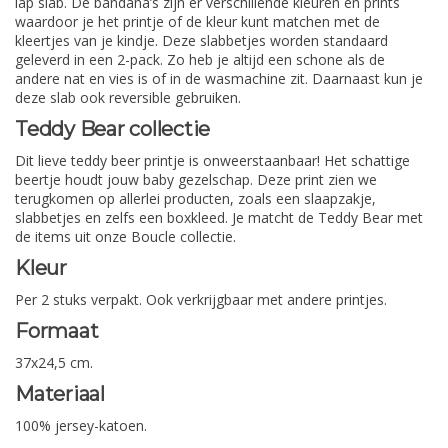
lap slab. De bandana’s zijn er verschillende kleuren en prints
waardoor je het printje of de kleur kunt matchen met de
kleertjes van je kindje. Deze slabbetjes worden standaard
geleverd in een 2-pack. Zo heb je altijd een schone als de
andere nat en vies is of in de wasmachine zit. Daarnaast kun je
deze slab ook reversible gebruiken.
Teddy Bear collectie
Dit lieve teddy beer printje is onweerstaanbaar! Het schattige
beertje houdt jouw baby gezelschap. Deze print zien we
terugkomen op allerlei producten, zoals een slaapzakje,
slabbetjes en zelfs een boxkleed. Je matcht de Teddy Bear met
de items uit onze Boucle collectie.
Kleur
Per 2 stuks verpakt. Ook verkrijgbaar met andere printjes.
Formaat
37x24,5 cm.
Materiaal
100% jersey-katoen.