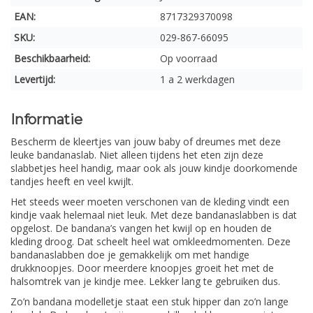
EAN:
8717329370098
SKU:
029-867-66095
Beschikbaarheid:
Op voorraad
Levertijd:
1 a 2 werkdagen
Informatie
Bescherm de kleertjes van jouw baby of dreumes met deze
leuke bandanaslab. Niet alleen tijdens het eten zijn deze
slabbetjes heel handig, maar ook als jouw kindje doorkomende
tandjes heeft en veel kwijlt.
Het steeds weer moeten verschonen van de kleding vindt een
kindje vaak helemaal niet leuk. Met deze bandanaslabben is dat
opgelost. De bandana’s vangen het kwijl op en houden de
kleding droog. Dat scheelt heel wat omkleedmomenten. Deze
bandanaslabben doe je gemakkelijk om met handige
drukknoopjes. Door meerdere knoopjes groeit het met de
halsomtrek van je kindje mee. Lekker lang te gebruiken dus.
Zo’n bandana modelletje staat een stuk hipper dan zo’n lange