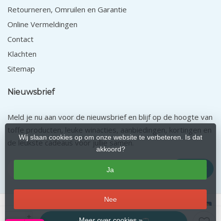
Retourneren, Omruilen en Garantie
Online Vermeldingen
Contact
Klachten
Sitemap
Nieuwsbrief
Meld je nu aan voor de nieuwsbrief en blijf op de hoogte van
toffe producten, leuke winacties, aanbiedingen, kortingen en
Wij slaan cookies op om onze website te verbeteren. Is dat
de leukste cadeaus voor jullie samen.
akkoord?
Abonneer
Ja
Nee
+
Meer over cookies »