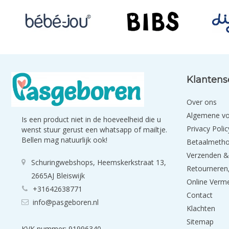
Klantens
Over ons
Algemene v
Is een product niet in de hoeveelheid die u
Privacy Polic
wenst stuur gerust een whatsapp of mailtje.
Bellen mag natuurlijk ook!
Betaalmeth
Verzenden &
Schuringwebshops, Heemskerkstraat 13,
Retourneren,
2665AJ Bleiswijk
Online Verm
+31642638771
Contact
info@pasgeboren.nl
Klachten
Sitemap
KVK nummer: 91996340