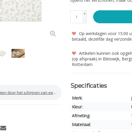
tijdens het verschonen, maar oo
+
-
Op werkdagen voor 15:00 uu
betaald, dezelfde dag verzond
Artikelen kunnen ook opge
(op afspraak) in Bleiswijk, Ber
Rotterdam
Specificaties
door het schrijven van een review
Merk:
Kleur:
Afmeting:
Materiaal: