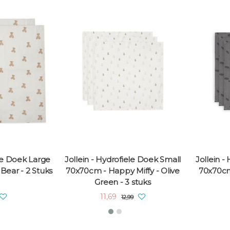
ele Doek Large
Jollein - Hydrofiele Doek Small
Jollein -
Bear - 2 Stuks
70x70cm - Happy Miffy - Olive
70x70cm
Green - 3 stuks
11,69
12,99