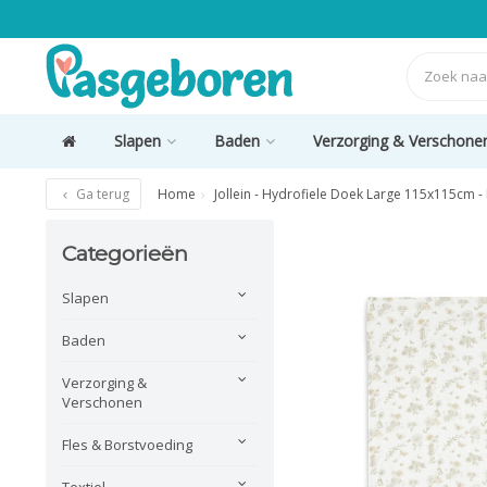
Slapen
Baden
Verzorging & Verschone
Ga terug
Home
Jollein - Hydrofiele Doek Large 115x115cm
Categorieën
Slapen
Baden
Verzorging &
Verschonen
Fles & Borstvoeding
Textiel