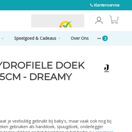
Klantenservice
0
Speelgoed & Cadeaus
Over Ons
HYDROFIELE DOEK
15CM - DREAMY
wat je veelvuldig gebruikt bij baby's, maar vaak ook nog bij
oeken gebruiken als handdoek, spuugdoek, onderlegger