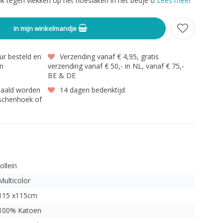
k tegen vlekken op het hoeslaken in het bedje o
Lees meer
In mijn winkelmandje
r besteld en
Verzending vanaf € 4,95, gratis
en
verzending vanaf € 50,- in NL, vanaf € 75,-
BE & DE
haald worden
14 dagen bedenktijd
gschenhoek of
Jollein
Multicolor
115 x115cm
100% Katoen