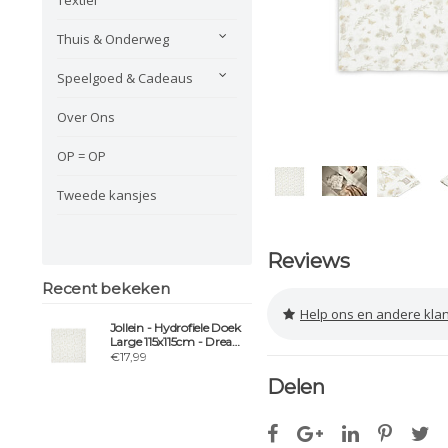
Thuis & Onderweg
Speelgoed & Cadeaus
Over Ons
OP = OP
Tweede kansjes
Reviews
Recent bekeken
Help ons en andere klanten 
Jollein - Hydrofiele Doek
Large 115x115cm - Dreamy
Mouse
€17,99
Delen