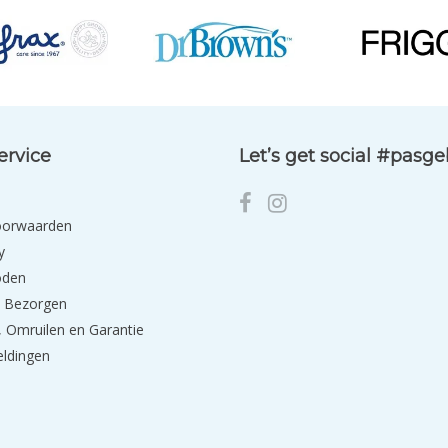
ervice
Let’s get social #pasg
oorwaarden
y
oden
 Bezorgen
 Omruilen en Garantie
eldingen