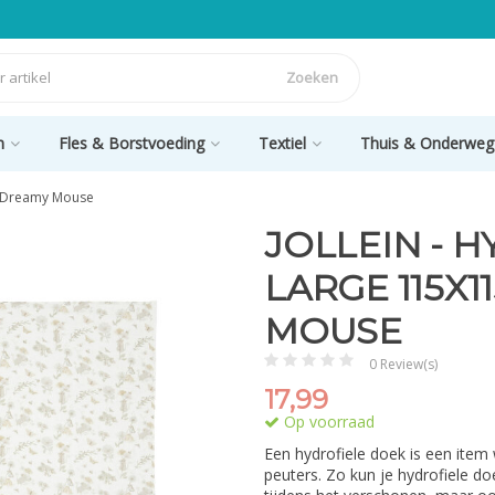
Zoeken
n
Fles & Borstvoeding
Textiel
Thuis & Onderweg
 - Dreamy Mouse
JOLLEIN - 
LARGE 115X1
MOUSE
0 Review(s)
17,99
Op voorraad
Een hydrofiele doek is een item 
peuters. Zo kun je hydrofiele d