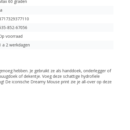
Max 60 graden
Ja
8717329377110
535-852-67056
Op voorraad
1 a 2 werkdagen
genoeg hebben. Je gebruikt ze als handdoek, onderlegger of
puugdoek of dekentje. Voeg deze schattige hydrofiele
g! De iconische Dreamy Mouse print zie je all-over op deze