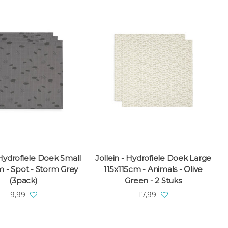
 Hydrofiele Doek Small
Jollein - Hydrofiele Doek Large
 - Spot - Storm Grey
115x115cm - Animals - Olive
1
(3pack)
Green - 2 Stuks
9,99
17,99