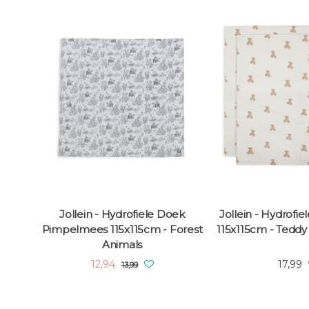
Jollein - Hydrofiele Doek
Jollein - Hydrofi
Pimpelmees 115x115cm - Forest
115x115cm - Teddy 
Animals
12,94
17,99
13,99