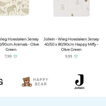
 Wieg Hoeslaken Jersey
Jollein - Wieg Hoeslaken Jersey
J
0/90cm Animals - Olive
40/50 x 80/90cm Happy Miffy -
Green
Olive Green
7,99
9,99