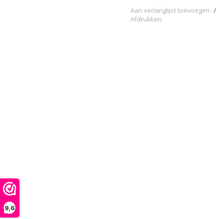
Aan verlanglijst toevoegen
/
Afdrukken
9,6