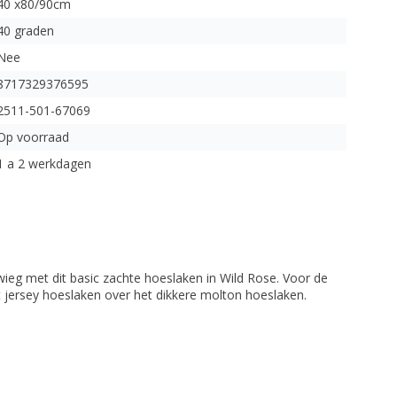
40 x80/90cm
40 graden
Nee
8717329376595
2511-501-67069
Op voorraad
1 a 2 werkdagen
eg met dit basic zachte hoeslaken in Wild Rose. Voor de
t jersey hoeslaken over het dikkere molton hoeslaken.