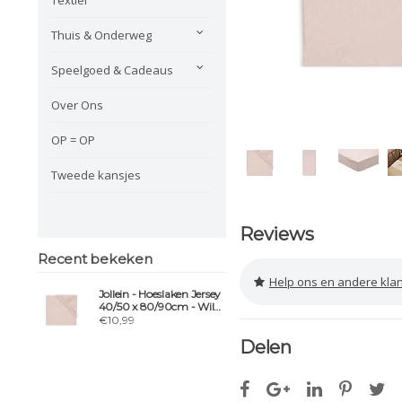
Thuis & Onderweg
Speelgoed & Cadeaus
Over Ons
OP = OP
Tweede kansjes
Reviews
Recent bekeken
Help ons en andere klanten 
Jollein - Hoeslaken Jersey
40/50 x 80/90cm - Wild
Rose - 2 Stuks
€10,99
Delen