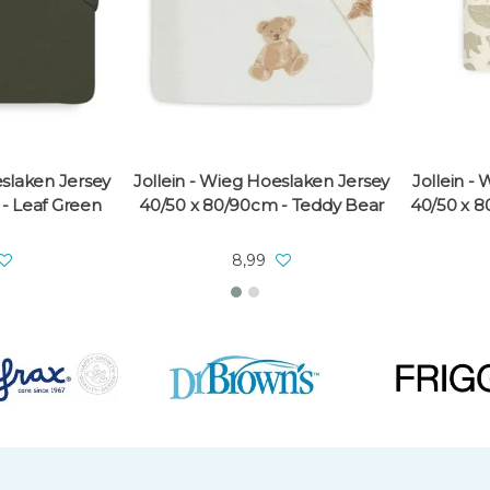
eslaken Jersey
Jollein - Wieg Hoeslaken Jersey
Jollein -
- Leaf Green
40/50 x 80/90cm - Teddy Bear
40/50 x 8
8,99