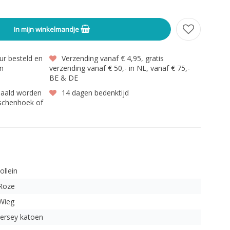
In mijn winkelmandje
r besteld en
Verzending vanaf € 4,95, gratis
en
verzending vanaf € 50,- in NL, vanaf € 75,-
BE & DE
haald worden
14 dagen bedenktijd
gschenhoek of
Jollein
Roze
Wieg
Jersey katoen