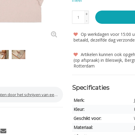
meer
+
-
Op werkdagen voor 15:00 uu
betaald, dezelfde dag verzond
Artikelen kunnen ook opge
(op afspraak) in Bleiswijk, Ber
Rotterdam
Specificaties
door het schrijven van een review
Merk:
Kleur:
Geschikt voor:
Materiaal: