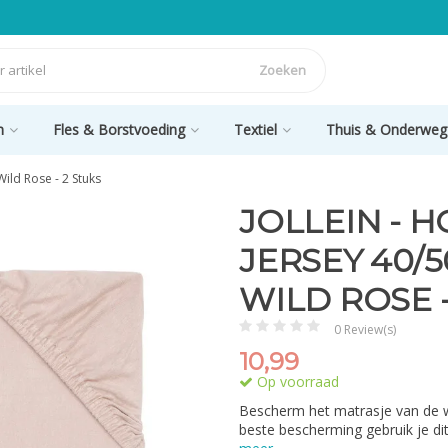
Zoeken
n
Fles & Borstvoeding
Textiel
Thuis & Onderweg
Wild Rose - 2 Stuks
JOLLEIN - 
JERSEY 40/5
WILD ROSE -
0 Review(s)
10,99
Op voorraad
Bescherm het matrasje van de wi
beste bescherming gebruik je di