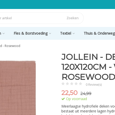
Zoeken
n
Fles & Borstvoeding
Textiel
Thuis & Onderweg
led - Rosewood
JOLLEIN - 
120X120CM -
ROSEWOO
0 Review(s)
22,50
24,99
Op voorraad
Meerlaagse hydrofiele deken voo
bestaat uit meerdere lagen hydrof