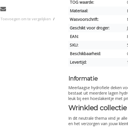
TOG waarde:
Materiaal:
Toevoegen om te vergelijken
/
Wasvoorschrift:
Geschikt voor droger:
EAN:
SKU:
Beschikbaarheid:
Levertijd:
Informatie
Meerlaagse hydrofiele deken voo
bestaat uit meerdere lagen hydrof
leuk bij een hoeslakentje met pri
Wrinkled collectie
In dit neutrale thema vind je al
en het verzorgen van jouw klei