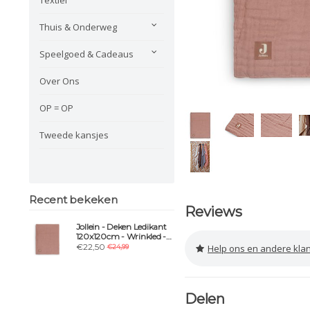
Thuis & Onderweg
Speelgoed & Cadeaus
Over Ons
OP = OP
Tweede kansjes
Recent bekeken
Reviews
Jollein - Deken Ledikant
120x120cm - Wrinkled -
Rosewood
€22,50
Help ons en andere klanten 
€24,99
Delen