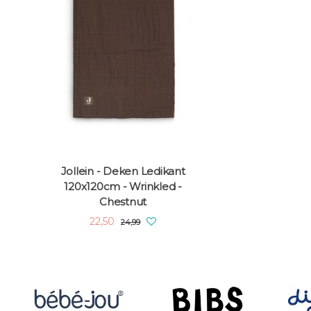
Jollein - Deken Ledikant
120x120cm - Wrinkled -
Chestnut
22,50
24,99