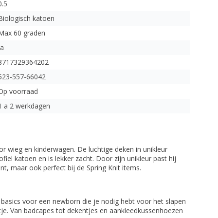
0.5
Biologisch katoen
Max 60 graden
Ja
8717329364202
523-557-66042
Op voorraad
1 a 2 werkdagen
r wieg en kinderwagen. De luchtige deken in unikleur
iel katoen en is lekker zacht. Door zijn unikleur past hij
nt, maar ook perfect bij de Spring Knit items.
le basics voor een newborn die je nodig hebt voor het slapen
ntje. Van badcapes tot dekentjes en aankleedkussenhoezen