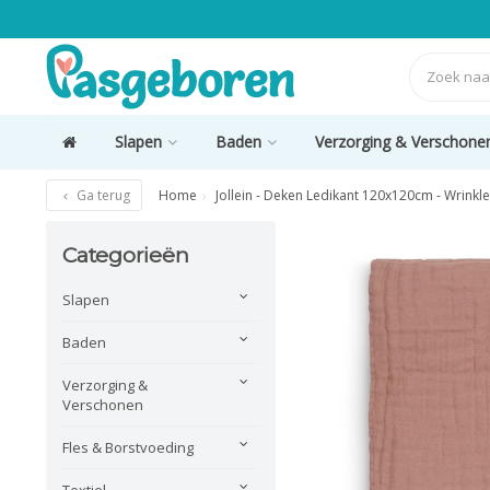
Slapen
Baden
Verzorging & Verschone
Ga terug
Home
Jollein - Deken Ledikant 120x120cm - Wrink
Categorieën
Slapen
Baden
Verzorging &
Verschonen
Fles & Borstvoeding
Textiel