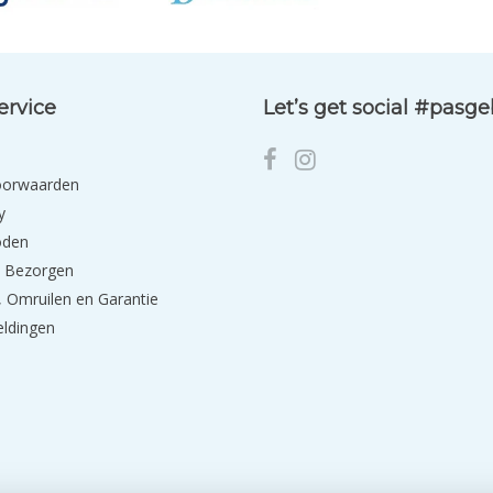
ervice
Let’s get social #pasg
oorwaarden
y
oden
 Bezorgen
 Omruilen en Garantie
eldingen