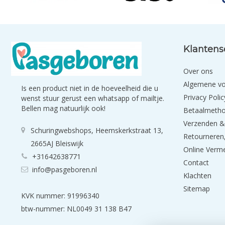
Klantens
Over ons
Algemene v
Is een product niet in de hoeveelheid die u
Privacy Polic
wenst stuur gerust een whatsapp of mailtje.
Bellen mag natuurlijk ook!
Betaalmeth
Verzenden &
Schuringwebshops, Heemskerkstraat 13,
Retourneren,
2665AJ Bleiswijk
Online Verm
+31642638771
Contact
info@pasgeboren.nl
Klachten
Sitemap
KVK nummer: 91996340
btw-nummer: NL0049 31 138 B47