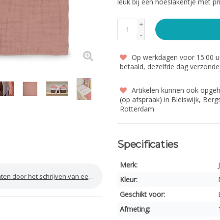
leuk bij een hoeslakentje met pr
+
-
Op werkdagen voor 15:00 uu
betaald, dezelfde dag verzond
Artikelen kunnen ook opge
(op afspraak) in Bleiswijk, Ber
Rotterdam
Specificaties
Merk:
door het schrijven van een review
Kleur:
Geschikt voor:
Afmeting: