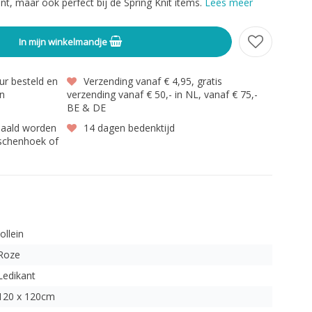
int, maar ook perfect bij de Spring Knit items.
Lees meer
In mijn winkelmandje
r besteld en
Verzending vanaf € 4,95, gratis
en
verzending vanaf € 50,- in NL, vanaf € 75,-
BE & DE
haald worden
14 dagen bedenktijd
gschenhoek of
Jollein
Roze
Ledikant
120 x 120cm