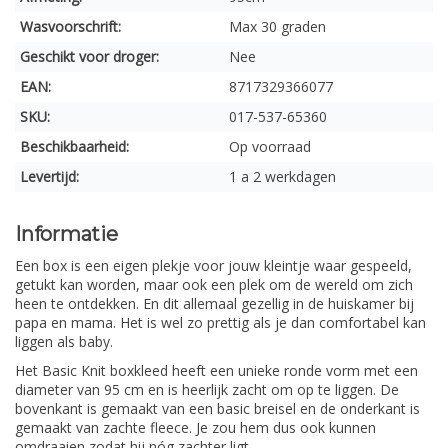
Wasvoorschrift:
Max 30 graden
Geschikt voor droger:
Nee
EAN:
8717329366077
SKU:
017-537-65360
Beschikbaarheid:
Op voorraad
Levertijd:
1 a 2 werkdagen
Informatie
Een box is een eigen plekje voor jouw kleintje waar gespeeld,
getukt kan worden, maar ook een plek om de wereld om zich
heen te ontdekken. En dit allemaal gezellig in de huiskamer bij
papa en mama. Het is wel zo prettig als je dan comfortabel kan
liggen als baby.
Het Basic Knit boxkleed heeft een unieke ronde vorm met een
diameter van 95 cm en is heerlijk zacht om op te liggen. De
bovenkant is gemaakt van een basic breisel en de onderkant is
gemaakt van zachte fleece. Je zou hem dus ook kunnen
omdraaien zodat hij nóg zachter ligt.