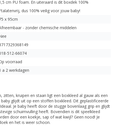
1,5 cm PU foam. En uiteraard is dit boxdek 100%
Ftalatenvrij, dus 100% veilig voor jouw baby!
75 x 95cm
Afneembaar - zonder chemische middelen
Nee
8717329368149
018-512-66074
Op voorraad
1 a 2 werkdagen
en, zitten, kruipen en staan ligt een boxkleed al gauw als een
 baby glijdt uit op een stoffen boxkleed. Dit geplastificeerde
 Ideaal. Je baby heeft door de stugge bovenlaag grip en glijdt
tevige schuimvulling heeft. Bovendien is dit speelkleed
worden door een koekje, sap of wat kwijl? Geen nood! Je
doek en het is weer schoon.