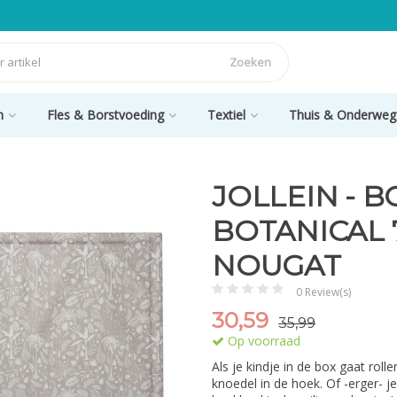
Zoeken
n
Fles & Borstvoeding
Textiel
Thuis & Onderweg
JOLLEIN - 
BOTANICAL 
NOUGAT
0 Review(s)
30,59
35,99
Op voorraad
Als je kindje in de box gaat roll
knoedel in de hoek. Of -erger- je