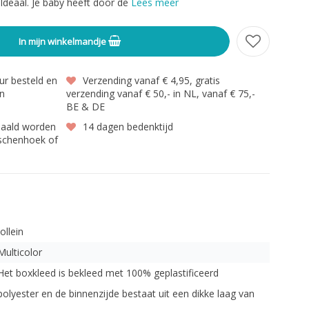
 Ideaal. Je baby heeft door de
Lees meer
In mijn winkelmandje
r besteld en
Verzending vanaf € 4,95, gratis
en
verzending vanaf € 50,- in NL, vanaf € 75,-
BE & DE
haald worden
14 dagen bedenktijd
gschenhoek of
Jollein
Multicolor
Het boxkleed is bekleed met 100% geplastificeerd
polyester en de binnenzijde bestaat uit een dikke laag van