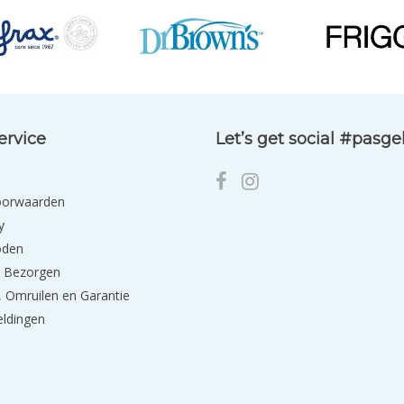
ervice
Let’s get social #pasg
oorwaarden
y
oden
 Bezorgen
 Omruilen en Garantie
eldingen