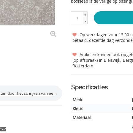
boxkleed is de veilige oplossing!
+
-
Op werkdagen voor 15:00 uu
betaald, dezelfde dag verzond
Artikelen kunnen ook opge
(op afspraak) in Bleiswijk, Ber
Rotterdam
Specificaties
door het schrijven van een review
Merk:
Kleur:
Materiaal: