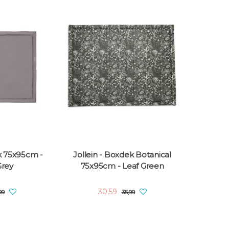
k 75x95cm -
Jollein - Boxdek Botanical
Grey
75x95cm - Leaf Green
30,59
99
35,99