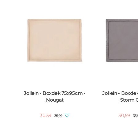
Jollein - Boxdek 75x95cm -
Jollein - Boxde
Nougat
Storm 
30,59
30,59
35,99
35,