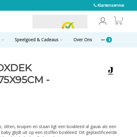
Klantenservice
0
Speelgoed & Cadeaus
Over Ons
BOXDEK
75X95CM -
en, zitten, kruipen en staan ligt een boxkleed al gauw als een
 baby glijdt uit op een stoffen boxkleed. Dit geplastificeerde