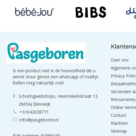
Klantens
Over ons
Algemene v
Is een product niet in de hoeveelheid die u
Privacy Polic
wenst stuur gerust een whatsapp of mailtje.
Bellen mag natuurlijk ook!
Betaalmeth
Verzenden &
Schuringwebshops, Heemskerkstraat 13,
Retourneren,
2665AJ Bleiswijk
Online Verm
+31642638771
Contact
info@pasgeboren.nl
Klachten
Sitemap
KVK nummer: 91996340