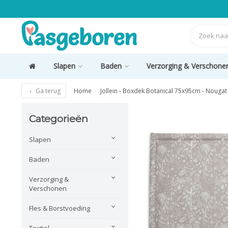
Slapen
Baden
Verzorging & Verschone
Ga terug
Home
Jollein - Boxdek Botanical 75x95cm - Nougat
Categorieën
Slapen
Baden
Verzorging &
Verschonen
Fles & Borstvoeding
Textiel