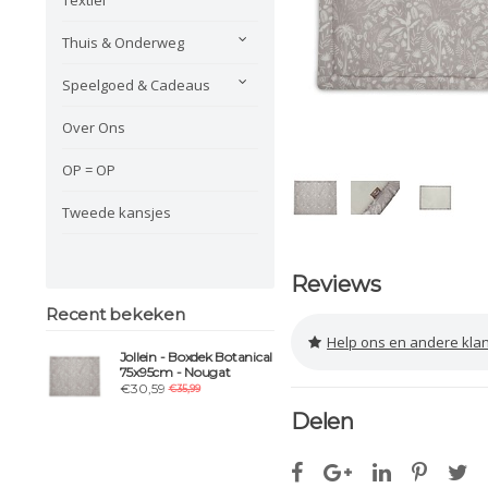
Thuis & Onderweg
Speelgoed & Cadeaus
Over Ons
OP = OP
Tweede kansjes
Reviews
Recent bekeken
Help ons en andere klanten 
Jollein - Boxdek Botanical
75x95cm - Nougat
€30,59
€35,99
Delen