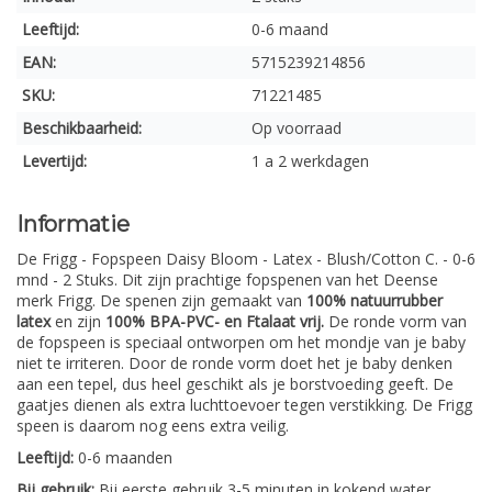
Leeftijd:
0-6 maand
EAN:
5715239214856
SKU:
71221485
Beschikbaarheid:
Op voorraad
Levertijd:
1 a 2 werkdagen
Informatie
De Frigg - Fopspeen Daisy Bloom - Latex - Blush/Cotton C. - 0-6
mnd - 2 Stuks. Dit zijn prachtige fopspenen van het Deense
merk Frigg. De spenen zijn gemaakt van
100% natuurrubber
latex
en zijn
100% BPA-PVC- en Ftalaat vrij.
De ronde vorm van
de fopspeen is speciaal ontworpen om het mondje van je baby
niet te irriteren. Door de ronde vorm doet het je baby denken
aan een tepel, dus heel geschikt als je borstvoeding geeft. De
gaatjes dienen als extra luchttoevoer tegen verstikking. De Frigg
speen is daarom nog eens extra veilig.
Leeftijd:
0-6 maanden
Bij gebruik:
Bij eerste gebruik 3-5 minuten in kokend water