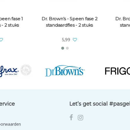
peen fase 1
Dr. Brown’s - Speen fase 2
Dr. Br
 - 2 stuks
standaardfles - 2 stuks
stan
5,99
ervice
Let’s get social #pasg
oorwaarden