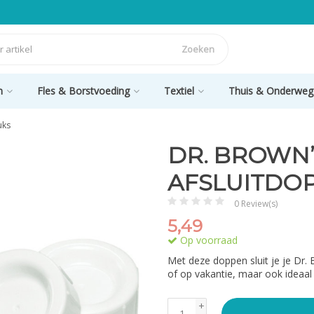
Zoeken
n
Fles & Borstvoeding
Textiel
Thuis & Onderweg
uks
DR. BROWN’
AFSLUITDOP
0 Review(s)
5,49
Op voorraad
Met deze doppen sluit je je Dr. 
of op vakantie, maar ook ideaal a
+