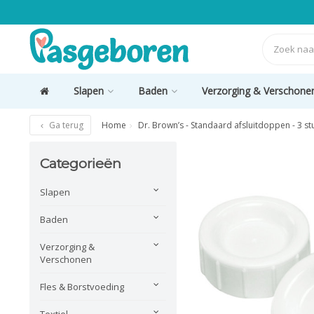
Slapen
Baden
Verzorging & Verschone
Ga terug
Home
Dr. Brown’s - Standaard afsluitdoppen - 3 st
Categorieën
Slapen
Baden
Verzorging &
Verschonen
Fles & Borstvoeding
Textiel