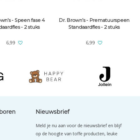
own’s - Speen fase 4
Dr. Brown’s - Prematuurspeen
D
daardfles - 2 stuks
Standaardfles - 2 stuks
6,99
6,99
eboren
Nieuwsbrief
Meld je nu aan voor de nieuwsbrief en blijf
op de hoogte van toffe producten, leuke