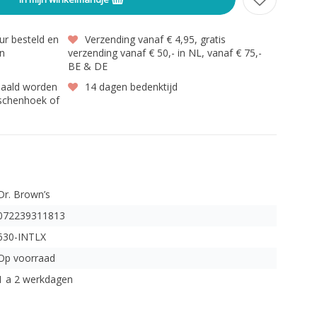
r besteld en
Verzending vanaf € 4,95, gratis
en
verzending vanaf € 50,- in NL, vanaf € 75,-
BE & DE
haald worden
14 dagen bedenktijd
gschenhoek of
Dr. Brown’s
072239311813
630-INTLX
Op voorraad
1 a 2 werkdagen