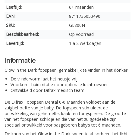
Leeftijd:
6+ maanden
EAN:
8711736053490
SKU:
GL800N
Beschikbaarheid:
Op voorraad
Levertijd:
1 a 2 werkdagen
Informatie
Glow in the Dark fopspeen; gemakkelijk te vinden in het donker!
De vlindervorm laat het neusje vrij
Voorkomt huidirritatie door optimale luchttoevoer
Ontwikkeld door Difrax medisch team
De Difrax Fopspeen Dental 0-6 Maanden voldoet aan de
zuigbehoefte van je baby. De fopspeen stimuleert de
ontwikkeling van gehemelte, kaak- en tongspieren. De grootte
van het fopspeen schildje en die van het zuiggedeelte zijn
speciaal ontwikkeld voor pasgeboren baby’s tot 6 maanden.
De knop van het Glow in the Dark speentje absorbeert het licht