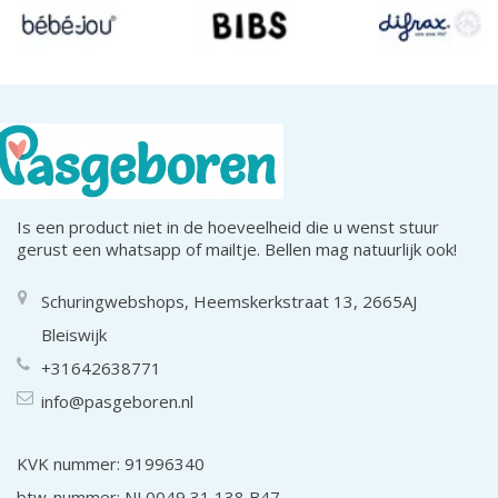
Is een product niet in de hoeveelheid die u wenst stuur
gerust een whatsapp of mailtje. Bellen mag natuurlijk ook!
Schuringwebshops, Heemskerkstraat 13, 2665AJ
Bleiswijk
+31642638771
info@pasgeboren.nl
KVK nummer: 91996340
btw-nummer: NL0049 31 138 B47