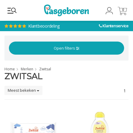
0
0
Klantbeoordeling
Klantenservice
Open filters
Home
Merken
Zwitsal
ZWITSAL
Meest bekeken
1