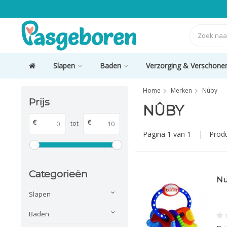
Slapen
Baden
Verzorging & Verschone
Home
Merken
Nûby
Prijs
NÛBY
€
€
tot
Pagina 1 van 1
|
Prod
Categorieën
Nu
Slapen
Baden