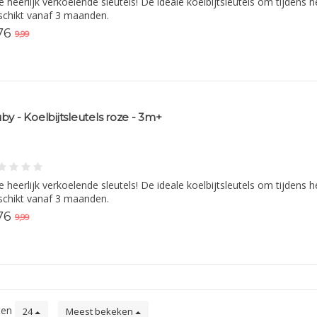
e heerlijk verkoelende sleutels! De ideale koelbijtsleutels om tijdens
chikt vanaf 3 maanden.
76
9,99
by - Koelbijtsleutels roze - 3m+
e heerlijk verkoelende sleutels! De ideale koelbijtsleutels om tijdens
chikt vanaf 3 maanden.
76
9,99
ten
24
Meest bekeken