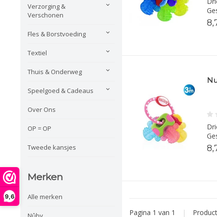
Dri
Verzorging &
Ges
Verschonen
8,
Fles & Borstvoeding
Textiel
Thuis & Onderweg
Nu
Speelgoed & Cadeaus
Over Ons
Dri
OP = OP
Ges
8,
Tweede kansjes
Merken
Alle merken
9,6
Pagina 1 van 1
|
Produc
Nûby