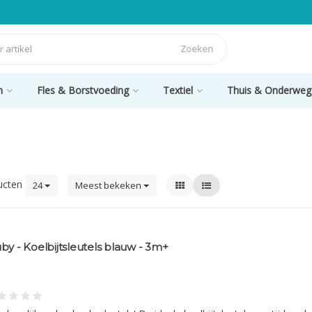
Zoeken
n
Fles & Borstvoeding
Textiel
Thuis & Onderweg
ucten
24
Meest bekeken
by - Koelbijtsleutels blauw - 3m+