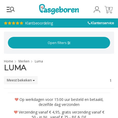
0
0
Klantbeoordeling
Klantenservice
Open filters
Home
Merken
Luma
LUMA
Meest bekeken
1
Op werkdagen voor 15:00 uur besteld en betaald,
dezelfde dag verzonden
Verzending vanaf € 4,95, gratis verzending vanaf €
50,- in NL, vanaf € 75,- BE & DE