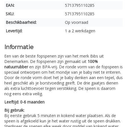
EAN:
5713795110285
SKU:
5713795110285
Beschikbaarheid:
Op voorraad
Levertijd:
1 a 2 werkdagen
Informatie
Een van de beste fopspenen zijn van het merk Bibs uit
Denemarken. De fopspenen zijn gemaakt uit
100%
natuurrubber
en zijn BPA-vrij. De ronde vorm van de fopspeen is
speciaal ontworpen om het mondje van je baby niet te irriteren.
Door de ronde vorm doet het je baby denken aan een tepel, dus
heel geschikt als je borstvoeding geeft. De drie gaatjes dienen
als extra luchttoevoer tegen verstikking. De speen is daarom
nog eens extra veilig.
Leeftijd: 0-6 maanden
Bij gebruik:
Bij eerste gebruik 5 minuten in kokend water plaatsen. Als de
speen is afgekoeld kun je het water rustig uit de speen drukken.
Steriliseer de spenen elke week door middel van kokend water.