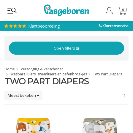
0
0
Klantbeoordeling
Klantenservice
Open filters
Home
Verzorging & Verschonen
Wasbare luiers, zwemluiers en oefenbroekjes
Two Part Diapers
TWO PART DIAPERS
Meest bekeken
1