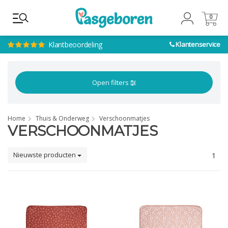
0
0
Klantbeoordeling
Klantenservice
Open filters
Home
Thuis & Onderweg
Verschoonmatjes
VERSCHOONMATJES
Nieuwste producten
1