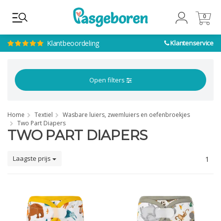
0
0
Klantbeoordeling
Klantenservice
Open filters
Home
Textiel
Wasbare luiers, zwemluiers en oefenbroekjes
Two Part Diapers
TWO PART DIAPERS
Laagste prijs
1