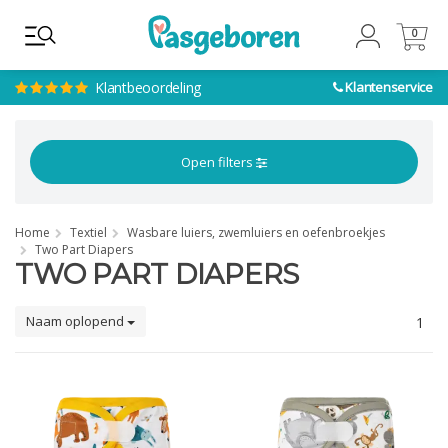
0
0
Klantbeoordeling
Klantenservice
Open filters
Home
Textiel
Wasbare luiers, zwemluiers en oefenbroekjes
Two Part Diapers
TWO PART DIAPERS
Naam oplopend
1