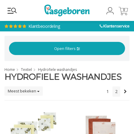
0
0
Klantbeoordeling
Klantenservice
Open filters
Home
Textiel
Hydrofiele washandjes
HYDROFIELE WASHANDJES
Meest bekeken
1
2