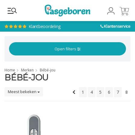
0
0
Klantbeoordeling
Klantenservice
Open filters
Home
Merken
Bébé-jou
BÉBÉ-JOU
Meest bekeken
1
4
5
6
7
8