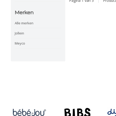
Pagina 1 van 5
|
Produc
Merken
Alle merken
Jollein
Meyco