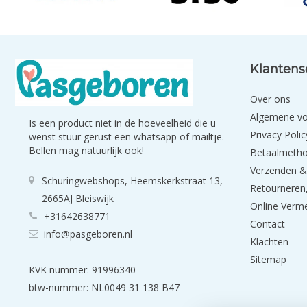
Klantens
Over ons
Algemene v
Is een product niet in de hoeveelheid die u
Privacy Polic
wenst stuur gerust een whatsapp of mailtje.
Bellen mag natuurlijk ook!
Betaalmeth
Verzenden &
Schuringwebshops, Heemskerkstraat 13,
Retourneren,
2665AJ Bleiswijk
Online Verm
+31642638771
Contact
info@pasgeboren.nl
Klachten
Sitemap
KVK nummer: 91996340
btw-nummer: NL0049 31 138 B47