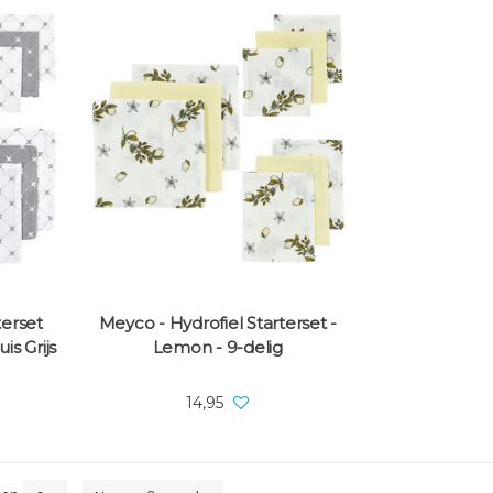
terset
Meyco - Hydrofiel Starterset -
is Grijs
Lemon - 9-delig
14,95