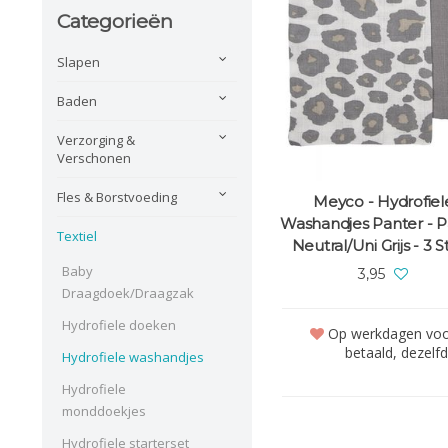
Categorieën
Slapen
Baden
Verzorging &
Verschonen
Fles & Borstvoeding
Meyco - Hydrofiel
Washandjes Panter - P
Textiel
Neutral/Uni Grijs - 3 S
Baby
3,95
Draagdoek/Draagzak
Hydrofiele doeken
Op werkdagen voor
betaald, dezelf
Hydrofiele washandjes
Hydrofiele
monddoekjes
Hydrofiele starterset