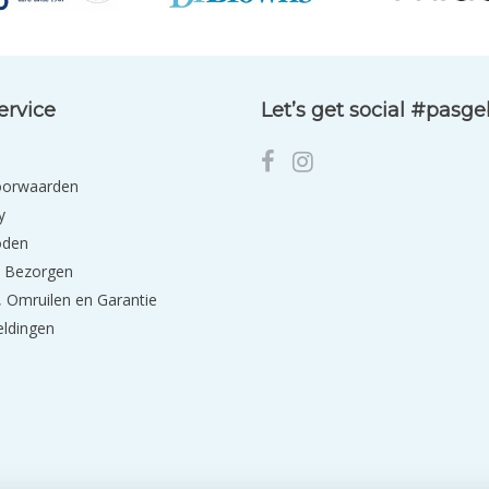
ervice
Let’s get social #pasg
oorwaarden
y
oden
 Bezorgen
 Omruilen en Garantie
eldingen