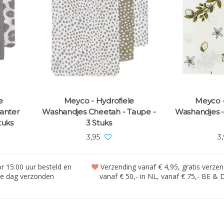
e
Meyco - Hydrofiele
Meyco -
anter
Washandjes Cheetah - Taupe -
Washandjes -
tuks
3 Stuks
3,95
3
 15:00 uur besteld en
Verzending vanaf € 4,95, gratis verze
de dag verzonden
vanaf € 50,- in NL, vanaf € 75,- BE & 