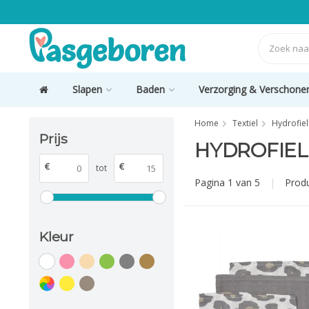
Slapen
Baden
Verzorging & Verschone
Home
Textiel
Hydrofie
Prijs
HYDROFIE
€
€
tot
Pagina 1 van 5
|
Prod
Kleur