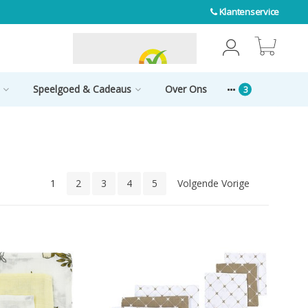
Klantenservice
0
Speelgoed & Cadeaus
Over Ons
1
2
3
4
5
Volgende Vorige