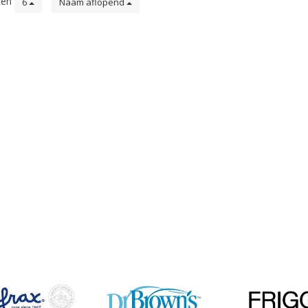
ten
6
Naam aflopend