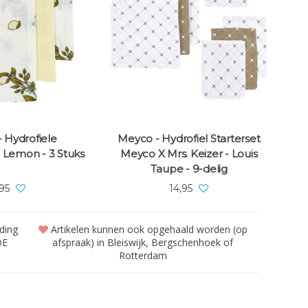
 Hydrofiele
Meyco - Hydrofiel Starterset
 Lemon - 3 Stuks
Meyco X Mrs. Keizer - Louis
Taupe - 9-delig
,95
14,95
nding
Artikelen kunnen ook opgehaald worden (op
DE
afspraak) in Bleiswijk, Bergschenhoek of
Rotterdam