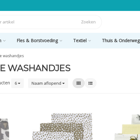
Zoeken
n
Fles & Borstvoeding
Textiel
Thuis & Onderweg
le washandjes
LE WASHANDJES
ucten
6
Naam aflopend