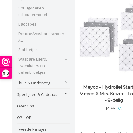
Spuugdoeken
schoudermodel
Badcapes
Douche/washandschoen
XL
Slabbetjes
Wasbare luiers,
zwemluiers en
oefenbroekjes
9,6
Thuis & Onderweg
Meyco - Hydrofiel Star
Meyco X Mrs. Keizer - Lou
Speelgoed & Cadeaus
- 9-delig
Over Ons
14,95
OP = OP
Tweede kansjes