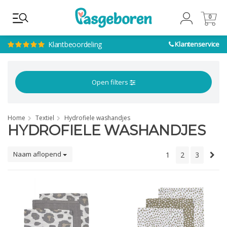
0
0
Klantbeoordeling
Klantenservice
Open filters
Home
Textiel
Hydrofiele washandjes
HYDROFIELE WASHANDJES
Naam aflopend
1
2
3