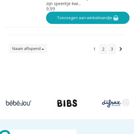
zijn speentje kwi...
9,99
Toevoegen aan winkelmandje
Naam aflopend
1
2
3