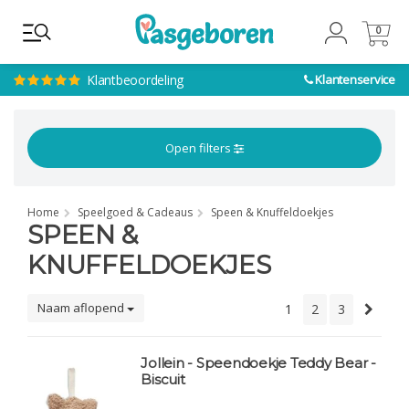
0
0
Klantbeoordeling
Klantenservice
Open filters
Home
Speelgoed & Cadeaus
Speen & Knuffeldoekjes
SPEEN &
KNUFFELDOEKJES
Naam aflopend
1
2
3
Jollein - Speendoekje Teddy Bear -
Biscuit