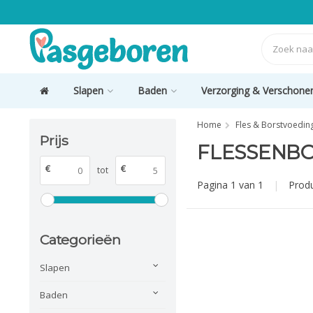
Slapen
Baden
Verzorging & Verschone
Home
Fles & Borstvoedin
Prijs
FLESSENB
€
€
tot
Pagina 1 van 1
|
Prod
Categorieën
Slapen
Baden