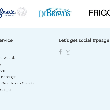
ervice
Let’s get social #pasg
oorwaarden
y
oden
 Bezorgen
 Omruilen en Garantie
eldingen