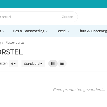
Zoeken
n
Fles & Borstvoeding
Textiel
Thuis & Onderweg
g
Flessenborstel
ORSTEL
ucten
6
Standaard
Geen producten gevonden!...