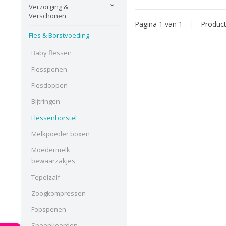
Verzorging &
Verschonen
Pagina 1 van 1
|
Produc
Fles & Borstvoeding
Baby flessen
Flesspenen
Flesdoppen
Bijtringen
Flessenborstel
Melkpoeder boxen
Moedermelk
bewaarzakjes
Tepelzalf
Zoogkompressen
Fopspenen
Speenkoorden