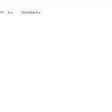
ten
6
Standaard