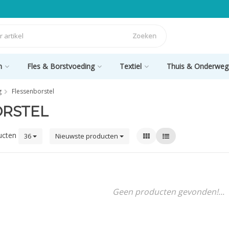
Zoeken
n
Fles & Borstvoeding
Textiel
Thuis & Onderweg
g
Flessenborstel
ORSTEL
ucten
36
Nieuwste producten
Geen producten gevonden!...