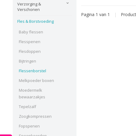
Verzorging &
Verschonen
Pagina 1 van 1
|
Produc
Fles & Borstvoeding
Baby flessen
Flesspenen
Flesdoppen
Bijtringen
Flessenborstel
Melkpoeder boxen
Moedermelk
bewaarzakjes
Tepelzalf
Zoogkompressen
Fopspenen
Speenkoorden