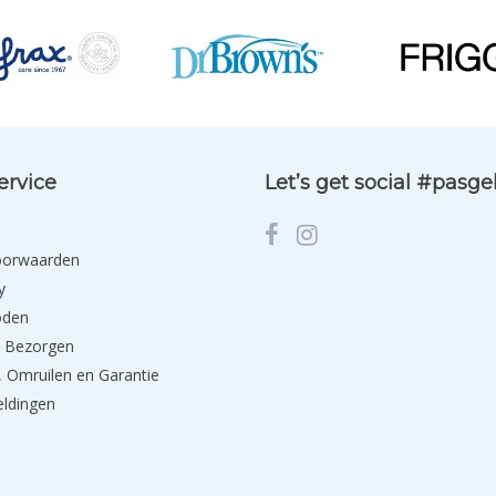
ervice
Let’s get social #pasg
oorwaarden
y
oden
 Bezorgen
 Omruilen en Garantie
eldingen