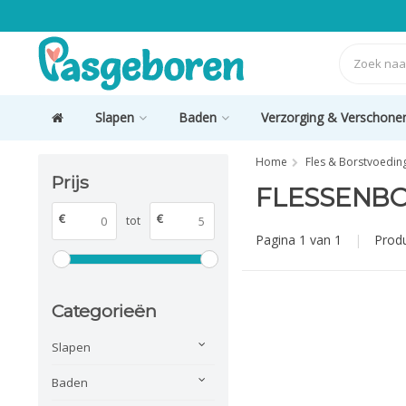
Slapen
Baden
Verzorging & Verschone
Home
Fles & Borstvoedin
Prijs
FLESSENB
€
€
tot
Pagina 1 van 1
|
Prod
Categorieën
Slapen
Baden