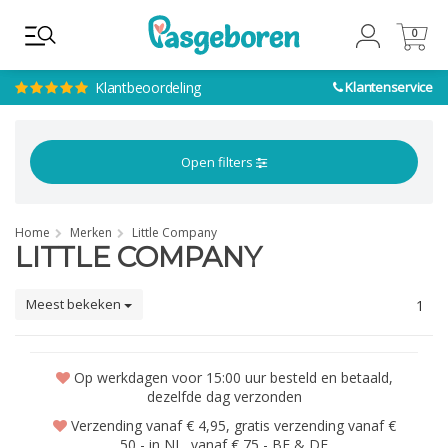
0
0
Klantbeoordeling
Klantenservice
Open filters
Home
Merken
Little Company
LITTLE COMPANY
Meest bekeken
1
Op werkdagen voor 15:00 uur besteld en betaald,
dezelfde dag verzonden
Verzending vanaf € 4,95, gratis verzending vanaf €
50,- in NL, vanaf € 75,- BE & DE