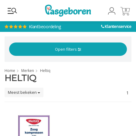
0
0
Klantbeoordeling
Klantenservice
Open filters
Home
Merken
Heltiq
HELTIQ
Meest bekeken
1